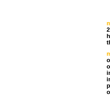
m
2
h
t
m
o
o
i
i
p
o