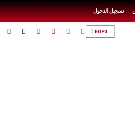
ض
تسجيل الدخول
EGP
0