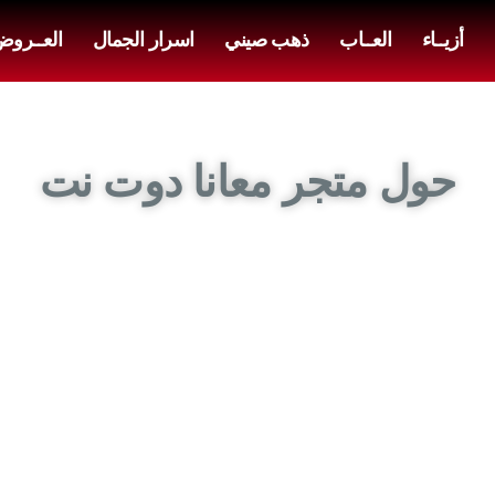
أزيــاء
العــاب
ذهب صيني
اسرار الجمال
العــرو
حول متجر معانا دوت نت