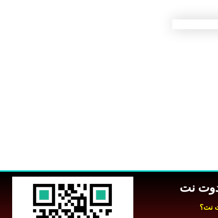
 دوت نت
ت نت؟