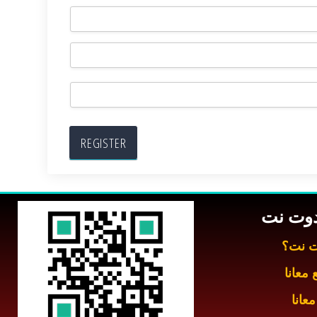
 دوت نت
وت نت؟
 معانا
معانا