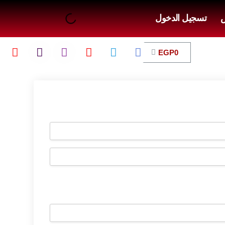
ض
تسجيل الدخول
EGP
0