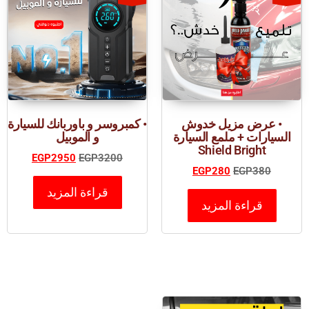
• عرض مزيل خدوش
• كمبروسر و باوربانك للسيارة
السيارات + ملمع السيارة
و الموبيل
Shield Bright
EGP
2950
EGP
3200
EGP
280
EGP
380
قراءة المزيد
قراءة المزيد