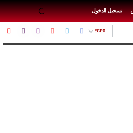
ض
تسجيل الدخول
EGP
0