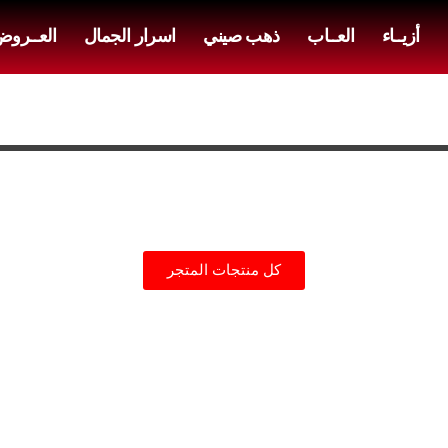
أزيــاء
العــاب
ذهب صيني
اسرار الجمال
العــرو
كل منتجات المتجر