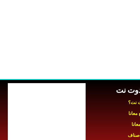
 دوت نت
ت نت؟
معانا
عانا
أصناف