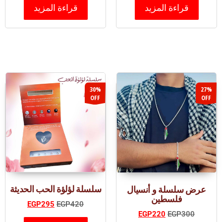
قراءة المزيد
قراءة المزيد
30%
27%
OFF
OFF
سلسلة لؤلؤة الحب الحديثة
عرض سلسلة و أنسيال
فلسطين
EGP
295
EGP
420
EGP
220
EGP
300