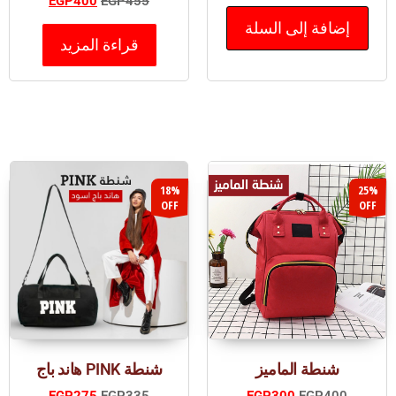
EGP
400
EGP
455
إضافة إلى السلة
قراءة المزيد
18%
25%
OFF
OFF
شنطة الماميز
شنطة PINK هاند باج
EGP
275
EGP
335
EGP
300
EGP
400