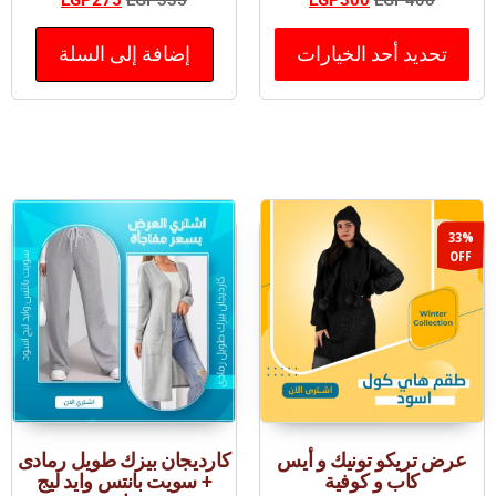
تحديد أحد الخيارات
إضافة إلى السلة
33%
OFF
عرض تريكو تونيك و أيس
كارديجان بيزك طويل رمادى
كاب و كوفية
+ سويت بانتس وايد ليج