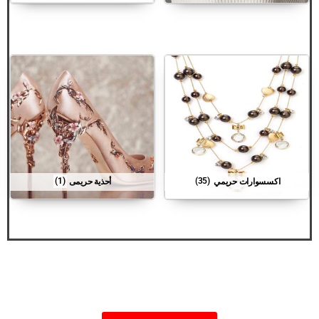
اكسسوارات حريمي
(35)
أحذية حريمى
(1)