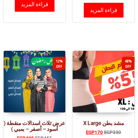
قراءة المزيد
قراءة المزيد
12%
48%
OFF
OFF
مشد بطن X Large
عرض ثلاث اسدالات منقطة (
أسود – أصفر – بمبي )
EGP
170
EGP
330