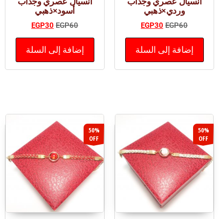
انسيال عصري وجذاب
انسيال عصري وجذاب
وردي×ذهبي
أسود×ذهبي
EGP
30
EGP
60
EGP
30
EGP
60
إضافة إلى السلة
إضافة إلى السلة
50%
50%
OFF
OFF