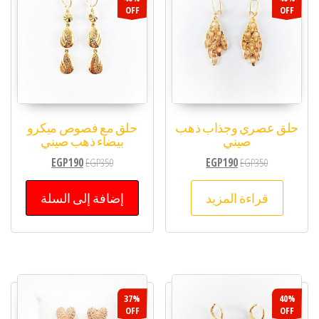
OFF
OFF
حلق عصري وجذاب ذهب
حلق مع فصوص ميكرو
صيني
بيضاء ذهب صيني
EGP
190
EGP
350
EGP
190
EGP
350
قراءة المزيد
إضافة إلى السلة
37%
40%
OFF
OFF