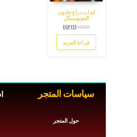
ليدات دراع جادون
الموتوسيكل
EGP
155
EGP
205
قراءة المزيد
سياسات المتجر
ا
س
حول المتجر