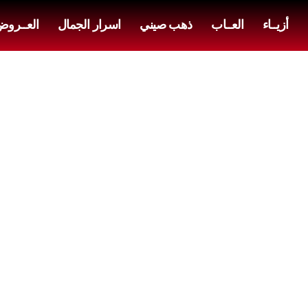
أزيــاء
العــاب
ذهب صيني
اسرار الجمال
العــرو