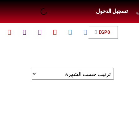
ض
تسجيل الدخول
EGP
0