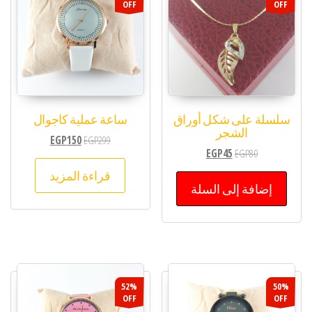
OFF
OFF
سلسلة على شكل أوراق
ساعة عملية كاجوال
الشجر
EGP
150
EGP
299
EGP
45
EGP
80
قراءة المزيد
إضافة إلى السلة
52%
50%
OFF
OFF