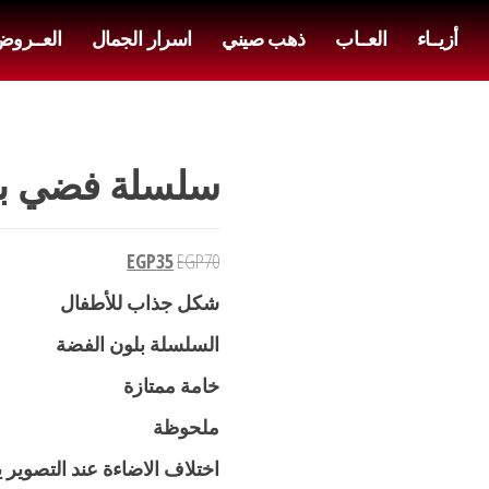
أزيــاء
العــاب
ذهب صيني
اسرار الجمال
العــرو
سلسلة فضي بدل
EGP
35
EGP
70
شكل جذاب للأطفال
السلسلة بلون الفضة
خامة ممتازة
ملحوظة
اختلاف الاضاءة عند التصوير 