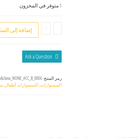
1 متوفر في المخزون
+
-
إضافة إلى السل
Ask a Question
رمز المنتج:
Ma3ana_NONE_ACC_B_0006
اكسسوارات
,
اكسسوارات أطفال
,
سل