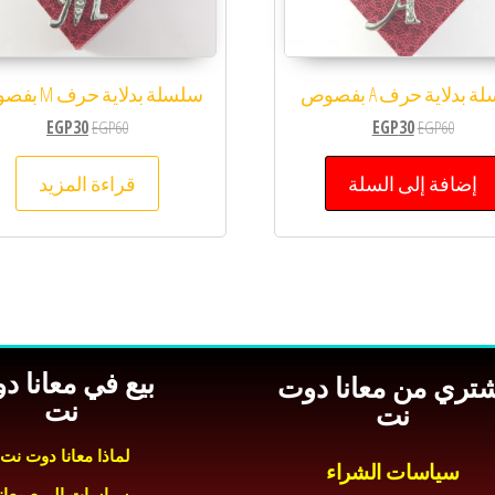
 بدلاية حرف A بفصوص
سلسلة بدلاية حرف M بفصوص
EGP
30
EGP
60
EGP
30
EGP
60
إضافة إلى السلة
قراءة المزيد
بيع في معانا د
شتري من معانا دوت
نت
نت
لماذا معانا دوت نت
سياسات الشراء
سياسات البيـع معانا