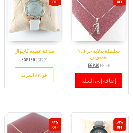
OFF
OFF
سلسلة بدلاية حرف A
ساعة عملية كاجوال
بفصوص
EGP
150
EGP
299
EGP
30
EGP
60
قراءة المزيد
إضافة إلى السلة
44%
50%
OFF
OFF