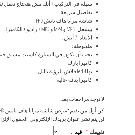
سهلة في التركيب + أنك مش هتحتاج تعمل ثقب في ال
تفاصيل سريعة
شاشة مرايا هاف تاتش FHD
بيشغل : MP3 و MP4 و MP5 + راديو + الكاميرا .
الأبعاد : 7 أنش .
ملحوظة :
يجب أن يكون في السيارة كاسيت مسبق حتي تعمل الشاشة ع
كاميرا بارك
بها 4 led فلاش للرؤية باليل .
كاميرا بدقة عالية .
لا توجد مراجعات بعد.
كن أول من يقيم “عرض شاشة مرايا هاف تاتش FHD + كاميرا بارك”
لن يتم نشر عنوان بريدك الإلكتروني.
الحقول الإلزام
تقييمك
*