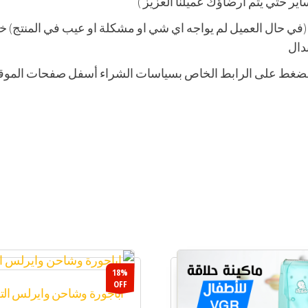
ير حتي يتم ارضاؤك عميلنا العزيز )
دال
لضغط على الرابط الخاص بسياسات الشراء أسفل صفحات الموق
18%
OFF
اباجورة وشاحن وايرلس التر