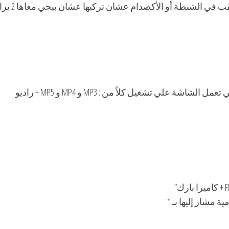
شنطة أو الأكصدام عشان تركبها عشان بيجي معاها 2 براغي للتثبيت .
لي تشغيل كلاً من : MP3 و MP4 و MP5 + راديو
ية مشار إليها بـ
*