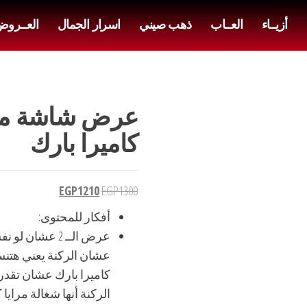
أزيــاء
العــاب
ذهب صيني
اسرار الجمال
العــرو
كاميرا بارك
EGP
1210
EGP
1300
أفكار للمحتوى:
عرض الــ 2 عش
عشان الركنة يعني هتن
كاميرا بارك عشان تقدر
الركنة أنها شغالة مرايا 