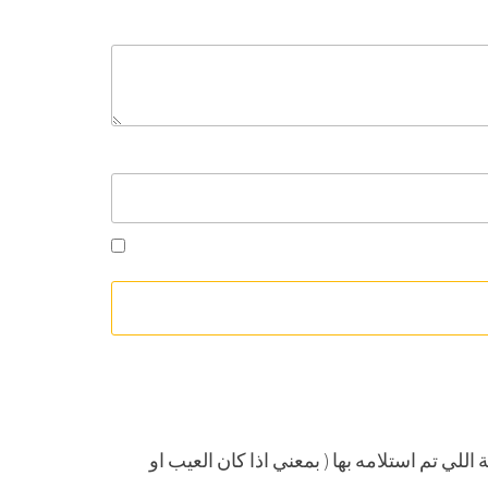
لال 14 يوم بشرط ان يكون في حالته الاصلية اللي تم استلامه بها ( بمعني اذا كان العيب او