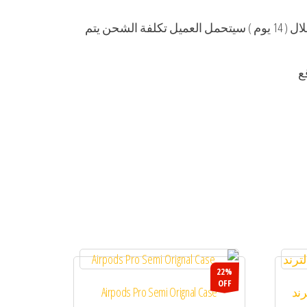
في حالة رغبة العميل في استبدال او ارجاع الطلب (في حال العميل لم يواجه اي شي او مشكلة او عيب في المنتج) خلال ( 14 يوم ) سيتحمل العميل تكلفة الشحن يتم
ع
22%
OFF
ند
Airpods Pro Semi Orignal Case