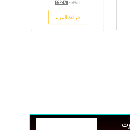
EGP
470
EGP
600
قراءة المزيد
وت