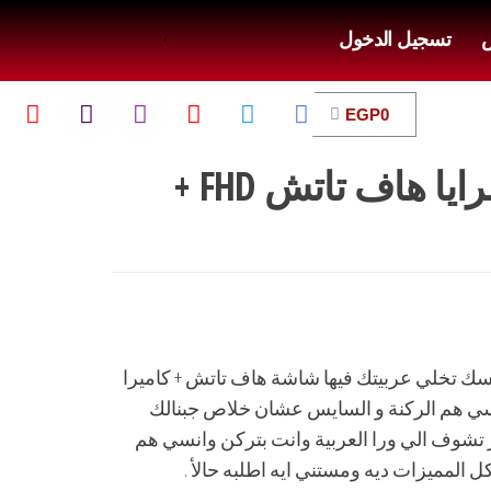
ض
تسجيل الدخول
EGP
0
عرض شاشة مرايا هاف تاتش FHD +
ان لو نفسك تخلي عربيتك فيها شاشة هاف تاتش + كاميرا
سي هم الركنة و السايس عشان خلاص جبنالك
 تشوف الي ورا العربية وانت بتركن وانسي هم
كل المميزات ديه ومستني ايه اطلبه حالأ .