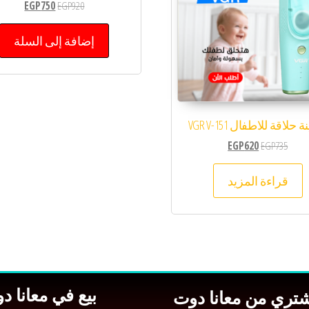
EGP
750
EGP
920
إضافة إلى السلة
 حلاقة للاطفال VGR V-151
EGP
620
EGP
735
قراءة المزيد
بيع في معانا د
شتري من معانا دوت