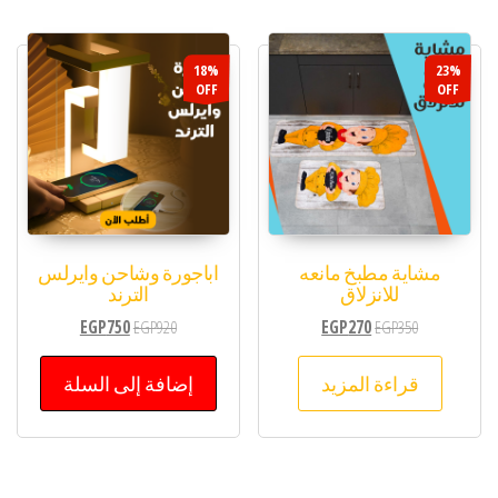
18%
23%
OFF
OFF
مشاية مطبخ مانعه
اباجورة وشاحن وايرلس
للانزلاق
الترند
EGP
750
EGP
920
EGP
270
EGP
350
قراءة المزيد
إضافة إلى السلة