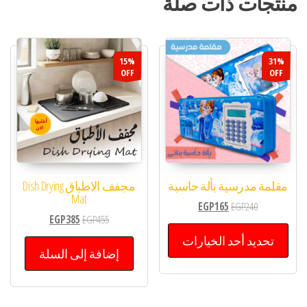
منتجات ذات صلة
15%
31%
OFF
OFF
مقلمة مدرسية بألة حاسبة
مجفف الاطباق Dish Drying
Mat
EGP
165
EGP
240
EGP
385
EGP
455
تحديد أحد الخيارات
إضافة إلى السلة