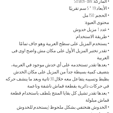
• الماركة: Scratch- dini
• الأبعاد:19 * 5 سم تقريبًا
• الحجم: 150مل
محتوى العبوة:
• عدد 1 مزيل خدوش
• طريقة الاستخدام:
• يستخدم المزيل على سطح العربية وهو جاف تمامًا
• تقدر تختبر المزيل الأول على مكان مش واضح اوى فى
العربية
• بعدها تقدر تستخدمه على أي خدش موجود في العربية،
بتضيف كمية بسيطة جداً من المزيل على مكان الخدش
بظبط وتسيبه يتفاعل معه خلال 30 ثانية وبعد ما ينشف حركه
في حركات دائرية بقطعة قماش ناشفة وناعمة
• بعدها تقدر تشيل كل بقايا المنتج بلطف باستخدام قطعة
قماش مبلولة
• الخدوش هتختفي بشكل ملحوظ (يستخدم للخدوش