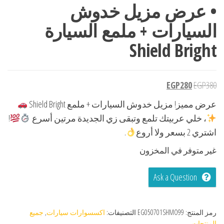
• عرض مزيل خدوش
السيارات + ملمع السيارة
Shield Bright
EGP
280
EGP
380
عرض مميز! مزيل خدوش السيارات + ملمع Shield Bright
، خلي عربيتك تلمع وتبقى زي الجديدة مرتين أسرع
!
اشتري 2 بسعر ولا أروع
.
غير متوفر في المخزون
Ask a Question
رمز المنتج:
EG050701SHMO99
التصنيفات:
اكسسوارات سيارات
,
جميع
المنتجات