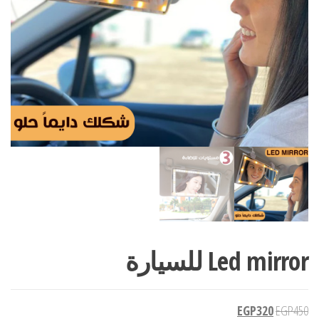
Led mirror للسيارة
EGP
320
EGP
450