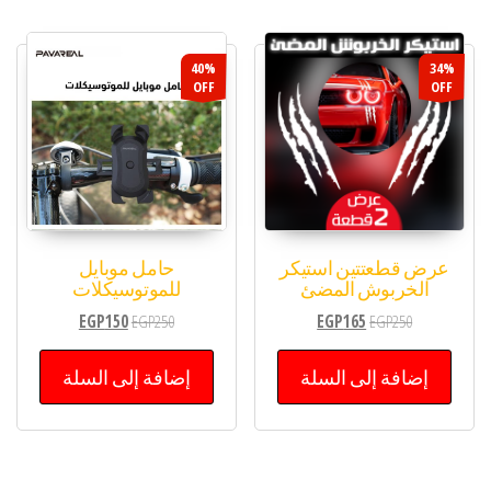
40%
34%
OFF
OFF
عرض قطعتتين استيكر
حامل موبايل
الخربوش المضئ
للموتوسيكلات
EGP
150
EGP
250
EGP
165
EGP
250
إضافة إلى السلة
إضافة إلى السلة