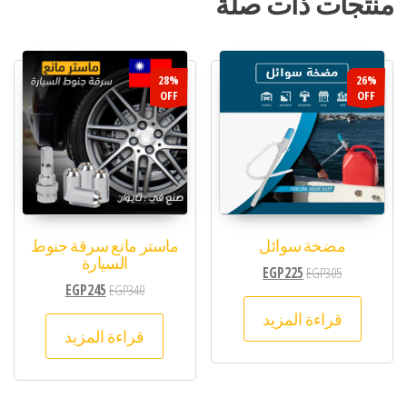
منتجات ذات صلة
28%
26%
OFF
OFF
مضخة سوائل
ماستر مانع سرقة جنوط
السيارة
EGP
225
EGP
305
EGP
245
EGP
340
قراءة المزيد
قراءة المزيد