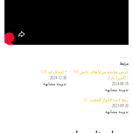
مرتبط
عرض شاشة مرايا هاف تاتش FHD
• كشاف ليد COB
+ كاميرا بارك
2024-12-30
2024-08-29
تدوينة مشابهة
تدوينة مشابهة
رينج لايت الدوار العجيب G2
2022-09-20
تدوينة مشابهة