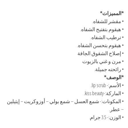
*المميزات*
• مقشر للشفاه.
• هيقوم بتفتيح الشفاه.
• ترطيب الشفاه.
• هيقوم بتحسن الشفاه.
• إصلاح الشقوق الجافة
• مرن و غني بالزيوت
• رائحته جميلة.
*الوصف*
• الأسم:- lip scrub.
• الماركة:-kiss beauty.
• المكونات:- شمع العسل – شمع بولي – أوزوكريت – إيثيلين
– عطر.
• الوزن:- 3.5 جرام.