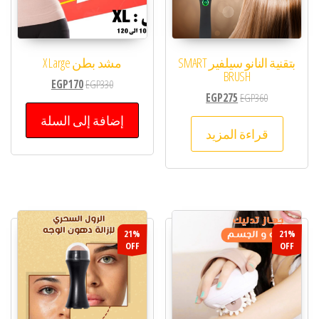
بتقنية النانو سيلفير SMART
مشد بطن X Large
BRUSH
EGP
170
EGP
330
EGP
275
EGP
360
إضافة إلى السلة
قراءة المزيد
21%
21%
OFF
OFF