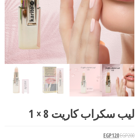
ليب سكراب كاريت 8 × 1
EGP
120
EGP
200