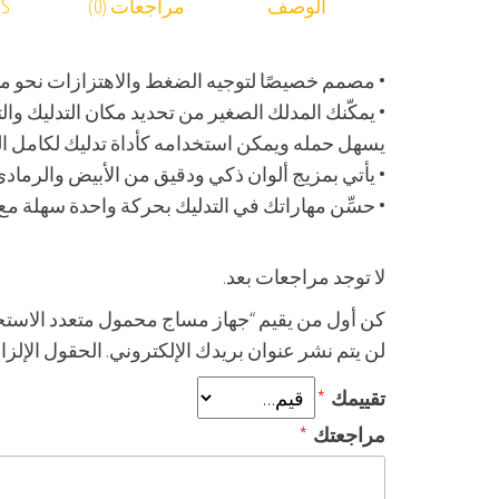
الوصف
مراجعات (0)
RS
• مصمم خصيصًا لتوجيه الضغط والاهتزازات نحو من
• يمكّنك المدلك الصغير من تحديد مكان التدليك و
يسهل حمله ويمكن استخدامه كأداة تدليك لكامل ا
• يأتي بمزيج ألوان ذكي ودقيق من الأبيض والرمادي ، 
• حسِّن مهاراتك في التدليك بحركة واحدة سهلة مع 
لا توجد مراجعات بعد.
كن أول من يقيم “جهاز مساج محمول متعدد الاستخ
لن يتم نشر عنوان بريدك الإلكتروني.
الحقول الإلزام
تقييمك
*
مراجعتك
*