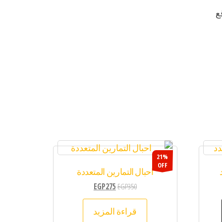
ع
21%
OFF
احبال التمارين المتعددة
EGP
275
EGP
350
قراءة المزيد