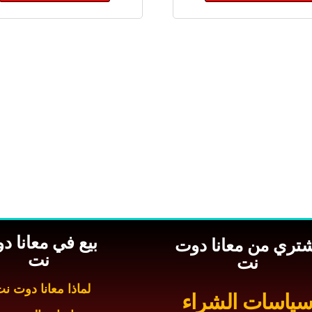
بيع في معانا د
شتري من معانا دوت
نت
نت
لماذا معانا دوت ن
ياسات الشراء