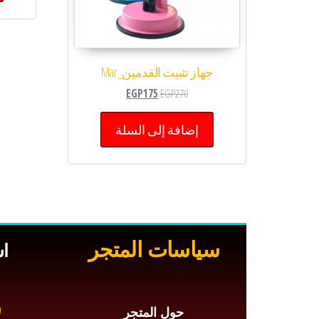
جهاز تثبيت القدمين_Mar
EGP
175
EGP
270
إضافة إلى السلة
سياسات المتجر
ا
س
حول المتجر