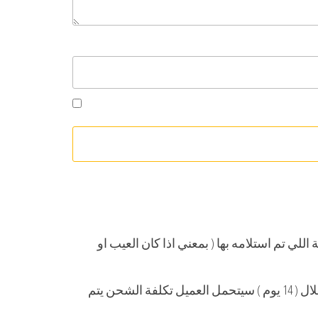
لال 14 يوم بشرط ان يكون في حالته الاصلية اللي تم استلامه بها ( بمعني اذا كان العيب او
في حالة رغبة العميل في استبدال او ارجاع الطلب (في حال العميل لم يواجه اي شي او مشكلة او عيب في المنتج) خلال ( 14 يوم ) سيتحمل العميل تكلفة الشحن يتم