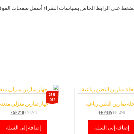
لضغط على الرابط الخاص بسياسات الشراء أسفل صفحات الموق
25%
OFF
لة تمارين البطن رباعية
جهاز تمارين منزلي متعدد
EGP
210
EGP
280
EGP
335
EGP
450
إضافة إلى السلة
إضافة إلى السلة