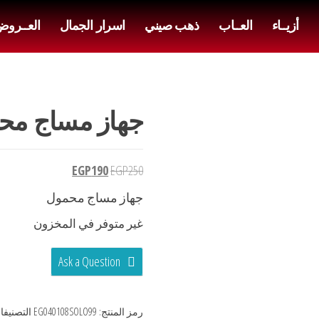
أزيــاء
العــاب
ذهب صيني
اسرار الجمال
العــرو
جهاز مساج محم
EGP
190
EGP
250
جهاز مساج محمول
غير متوفر في المخزون
Ask a Question
رمز المنتج:
EG040108SOLO99
التصنيفا