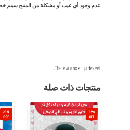
عدم وجود أي عيب أو مشكلة من المنتج سيتم خصم 30% من القيمة المدف
.
.
There are no enquiries yet.
منتجات ذات صلة
23%
32%
OFF
OFF