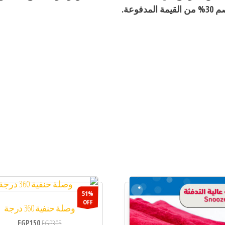
وعة.
51%
OFF
وصلة حنفية 360 درجة
EGP
150
EGP
305