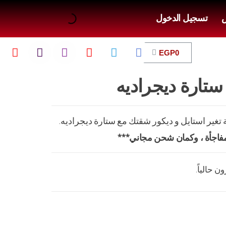
ض
تسجيل الدخول
EGP
0
ارة ديجراديه
غير استايل و ديكور شقتك مع ستارة ديجراديه.
فاجأة ، وكمان شحن مجاني***
 حالياً.