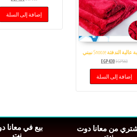
إضافة إلى السلة
الية التدفئة Snooze نبيتي
EGP
430
EGP
560
إضافة إلى السلة
بيع في معانا د
شتري من معانا دوت
نت
نت