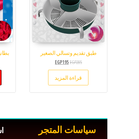
طبق تقديم وتسالي الصغير
بطانية ع
EGP
195
EGP
285
قراءة المزيد
سياسات المتجر
ا