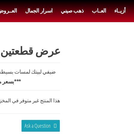
أزيــاء
العــاب
ذهب صيني
اسرار الجمال
العــرو
عرض قطعتين ست
ضيفي لبيتك لمسات بسيطة ت
***بسعر م
هذا المنتج غير متوفر في المخزون
Ask a Question