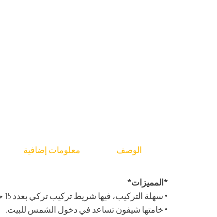
الوصف
معلومات إضافية
*المميزات*
• سهلة التركيب، فيها شريط تركيب تركي بعدد 15 حلقة.
• خامتها شيفون تساعد في دخول الشمس للبيت.