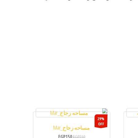
29%
OFF
مساحه زجاج_Mar
EGP
150
EGP
210