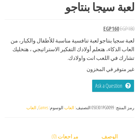
لعبة سيجا بنتاجو
EGP
160
EGP
180
لعبة سجيا بنتاجو لعبة تنافسية مناسبة للأطفال والكبار، من
العاب الذكاء، هتعلم أولادك التفكير الاستراتيجي ، هتخليك
تشارك في اللعب انت واولادك.
غير متوفر في المخزون
Ask a Question
رمز المنتج:
050301PG0099
التصنيف:
العاب
الوسوم:
Games
,
العاب
الوصف
مراجعات (0)