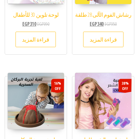
رشاش الفوم الآلى 28 طلقة
لوحة تلوين 3D للأطفال
EGP
310
EGP
390
EGP
340
EGP
350
قراءة المزيد
قراءة المزيد
16%
38%
OFF
OFF