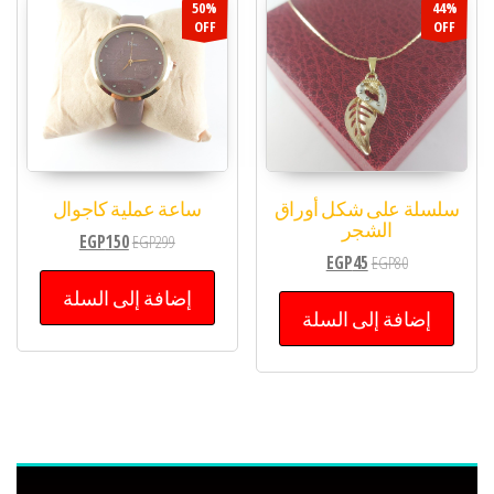
50%
44%
OFF
OFF
سلسلة على شكل أوراق
ساعة عملية كاجوال
الشجر
EGP
150
EGP
299
EGP
45
EGP
80
إضافة إلى السلة
إضافة إلى السلة