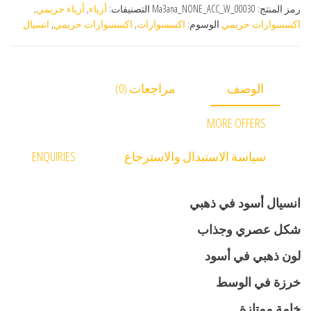
رمز المنتج:
Ma3ana_NONE_ACC_W_00030
التصنيفات:
أزياء
,
أزياء حريمي
,
اكسسوارات حريمي
الوسوم:
اكسسوارات
,
اكسسوارات حريمي
,
انسيال
الوصف
مراجعات (0)
MORE OFFERS
سياسة الاستبدال والاسترجاع
ENQUIRIES
انسيال أسود في ذهبي
شكل عصري وجذاب
لون ذهبي في أسود
خرزة في الوسط
خامة ممتازة