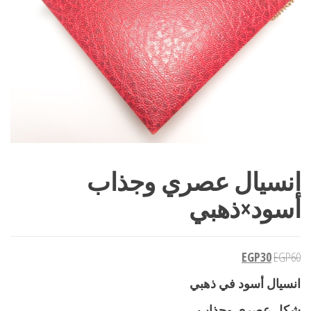
انسيال عصري وجذاب
أسود×ذهبي
EGP
30
EGP
60
انسيال أسود في ذهبي
شكل عصري وجذاب