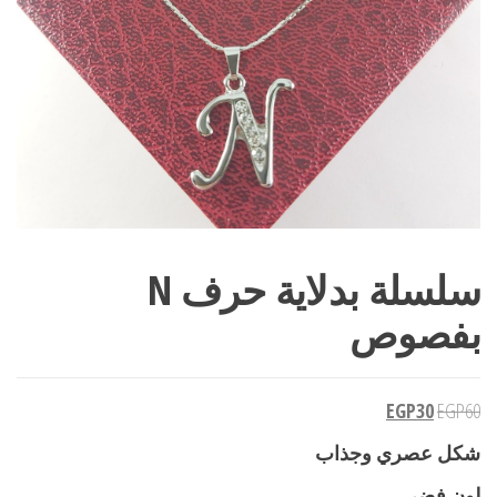
سلسلة بدلاية حرف N
بفصوص
EGP
30
EGP
60
شكل عصري وجذاب
لون فضي