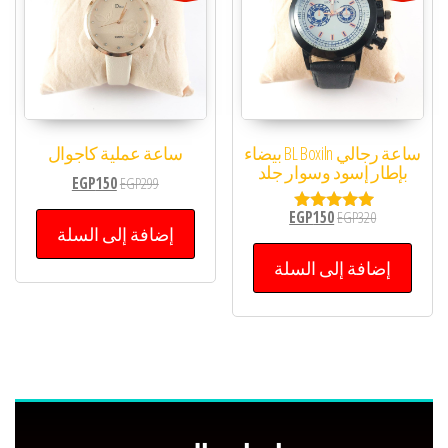
ساعة رجالي BL Boxiln بيضاء
ساعة عملية كاجوال
بإطار إسود وسوار جلد
EGP
150
EGP
299
EGP
150
EGP
320
تم التقييم
إضافة إلى السلة
5.00
من 5
إضافة إلى السلة