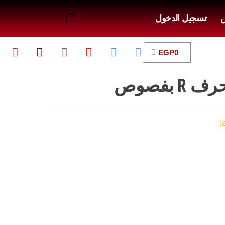
ض
تسجيل الدخول
EGP
0
 بفصوص
)