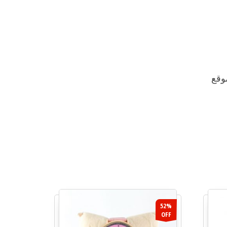
وقع
52%
OFF