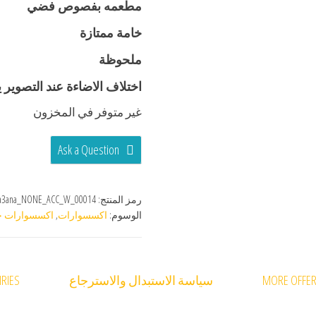
مطعمه بفصوص فضي
خامة ممتازة
ملحوظة
اختلاف الاضاءة عند التصوير 
غير متوفر في المخزون
Ask a Question
رمز المنتج:
a3ana_NONE_ACC_W_00014
الوسوم:
اكسسوارات
,
اكسسوارات ح
MORE OFFE
سياسة الاستبدال والاسترجاع
RIES