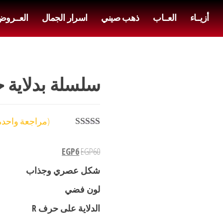
أزيــاء
العــاب
ذهب صيني
اسرار الجمال
العــرو
سلسلة بدلاية حرف R
(مراجعة واحدة
تم التقييم بـ
5.00
من 5
EGP
6
EGP
60
بناءً على
تقييم عميل
شكل عصري وجذاب
واحد
لون فضي
الدلاية على حرف R