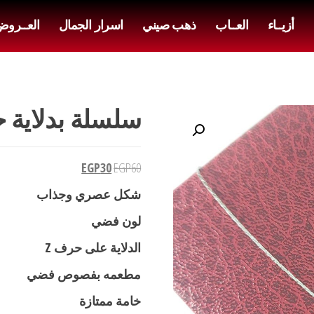
أزيــاء
العــاب
ذهب صيني
اسرار الجمال
العــرو
سلسلة بدلاية حرف Z
EGP
30
EGP
60
شكل عصري وجذاب
لون فضي
الدلاية على حرف Z
مطعمه بفصوص فضي
خامة ممتازة