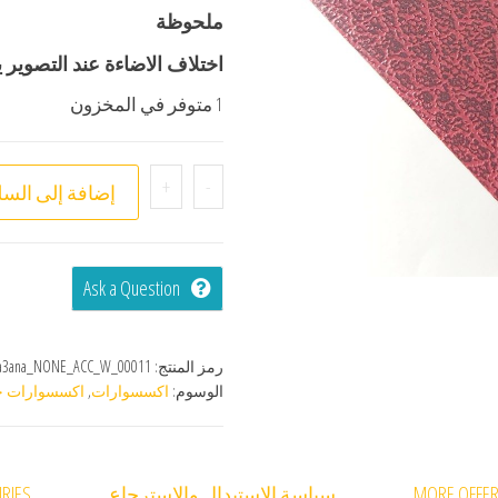
ملحوظة
اختلاف الاضاءة عند التصوير 
1 متوفر في المخزون
+
-
إضافة إلى السل
Ask a Question
رمز المنتج:
a3ana_NONE_ACC_W_00011
الوسوم:
اكسسوارات
,
اكسسوارات ح
MORE OFFE
سياسة الاستبدال والاسترجاع
RIES