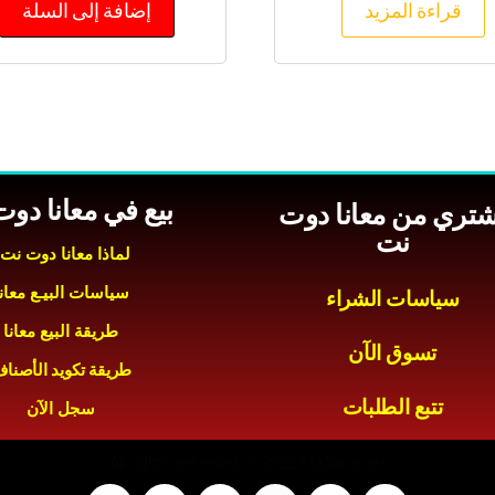
قراءة المزيد
إضافة إلى السلة
بيع في معانا دو
شتري من معانا دوت
نت
لماذا معانا دوت نت
سياسات البيـع معانا
سياسات الشراء
طريقة البيع معانا
تسوق الآن
طريقة تكويد الأصنا
تتبع الطلبات
سجل الآن
All rights reserved © 2022 Ma3ana.net