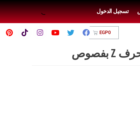
ض
تسجيل الدخول
EGP
0
 بفصوص