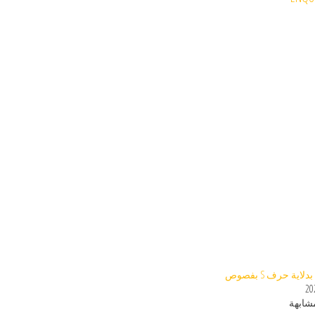
اية حرف S بفصوص
20
مشابهة