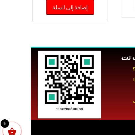
من 5
إضافة إلى السلة
ت نت
؟
ف
0