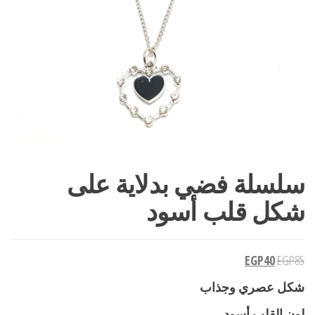
سلسلة فضي بدلاية على
شكل قلب أسود
EGP
40
EGP
85
شكل عصري وجذاب
لون القلب أسود