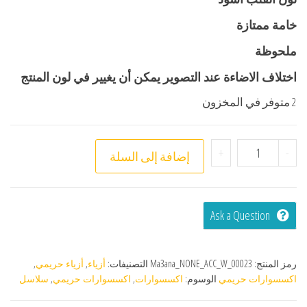
خامة ممتازة
ملحوظة
اختلاف الاضاءة عند التصوير يمكن أن يغيير في لون المنتج
2 متوفر في المخزون
+
-
إضافة إلى السلة
Ask a Question
رمز المنتج:
Ma3ana_NONE_ACC_W_00023
التصنيفات:
أزياء
,
أزياء حريمي
,
اكسسوارات حريمي
الوسوم:
اكسسوارات
,
اكسسوارات حريمي
,
سلاسل