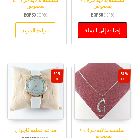
بفصوص
بفصوص
EGP
30
EGP
60
EGP
30
EGP
60
إضافة إلى السلة
قراءة المزيد
50%
50%
OFF
OFF
سلسلة بدلاية حرف G
ساعة عملية كاجوال
بفصوص