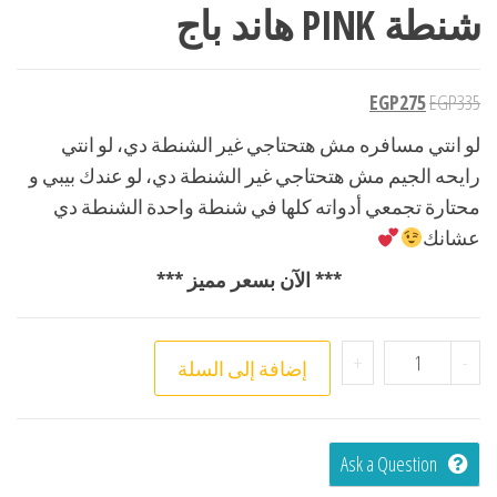
شنطة PINK هاند باج
EGP
275
EGP
335
لو انتي مسافره مش هتحتاجي غير الشنطة دي، لو انتي
رايحه الجيم مش هتحتاجي غير الشنطة دي، لو عندك بيبي و
محتارة تجمعي أدواته كلها في شنطة واحدة الشنطة دي
عشانك
*** الآن بسعر مميز ***
+
-
إضافة إلى السلة
Ask a Question