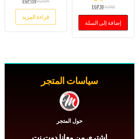
EGP
150
EGP
299
EGP
30
EGP
60
قراءة المزيد
إضافة إلى السلة
سياسات المتجر
حول المتجر
اشتري من معانا دوت نت