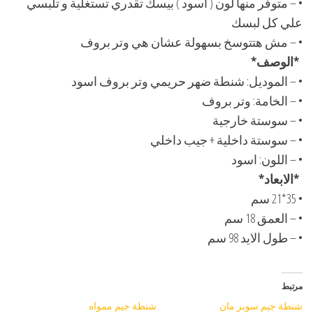
• – متوفر منها لون ( اسود ) بيسك تقدري تستغلية و تلبسي
علي كل لبسك
• – مش هتتوسخ بسهولة عشان هي وتر بروف
*الوصف*
• – الموديل: شنطة ضهر حريمي وتر بروف اسود
• – الخامة: وتر بروف
• – سوستة خارجية
• – سوستة داخلية + جيب داخلي
• – اللون: اسود
*الابعاد*
• 35*21 سم
• – العمق 18 سم
• – طول الايد 98 سم
مرتبط
شنطة جيم سوبر مان
شنطة جيم ممواه