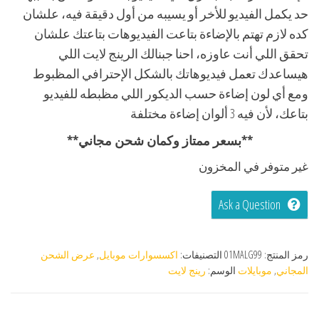
حد يكمل الفيديو للأخر أو يسيبه من أول دقيقة فيه، علشان
كده لازم تهتم بالإضاءة بتاعت الفيديوهات بتاعتك علشان
تحقق اللي أنت عاوزه، احنا جبنالك الرينج لايت اللي
هيساعدك تعمل فيديوهاتك بالشكل الإحترافي المظبوط
ومع أي لون إضاءة حسب الديكور اللي مظبطه للفيديو
بتاعك، لأن فيه 3 ألوان إضاءة مختلفة
**بسعر ممتاز وكمان شحن مجاني**
غير متوفر في المخزون
Ask a Question
رمز المنتج:
01MALG99
التصنيفات:
اكسسوارات موبايل
,
عرض الشحن
المجاني
,
موبايلات
الوسم:
رينج لايت