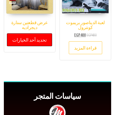
لعبة الديناصور بريموت
عرض قطعتين ستارة
كونترول
ديجراديه
EGP
400
EGP
480
تحديد أحد الخيارات
قراءة المزيد
سياسات المتجر