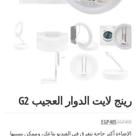
رينج لايت الدوار العجيب G2
EGP
405
EGP
490
الإضاءة أكتر حاجة بتفرق في الفيديو بتاعك، وممكن بسببها