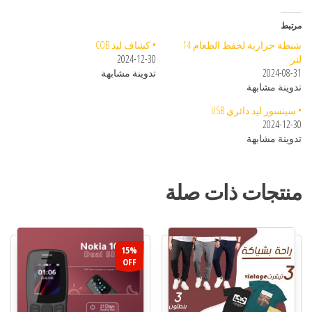
مرتبط
شنطة حرارية لحفظ الطعام 14
• كشاف ليد COB
لتر
2024-12-30
2024-08-31
تدوينة مشابهة
تدوينة مشابهة
• سينسور ليد دائري USB
2024-12-30
تدوينة مشابهة
منتجات ذات صلة
15%
OFF