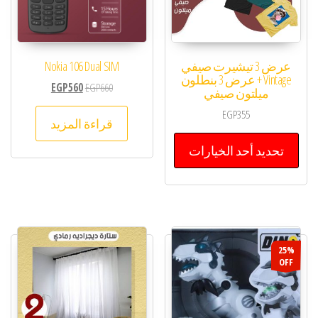
عرض 3 تيشيرت صيفي
Nokia 106 Dual SIM
Vintage + عرض 3 بنطلون
EGP
560
EGP
660
ميلتون صيفي
EGP
355
قراءة المزيد
تحديد أحد الخيارات
25%
OFF